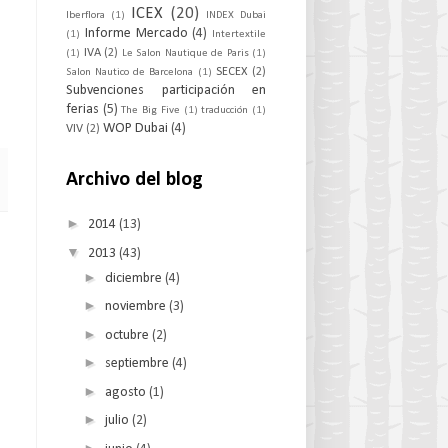
ICEX
(20)
Iberflora
(1)
INDEX Dubai
Informe Mercado
(4)
(1)
Intertextile
IVA
(2)
(1)
Le Salon Nautique de Paris
(1)
SECEX
(2)
Salon Nautico de Barcelona
(1)
Subvenciones participación en
ferias
(5)
The Big Five
(1)
traducción
(1)
WOP Dubai
(4)
VIV
(2)
Archivo del blog
►
2014
(13)
s
▼
2013
(43)
►
diciembre
(4)
►
noviembre
(3)
►
octubre
(2)
►
septiembre
(4)
►
agosto
(1)
►
julio
(2)
►